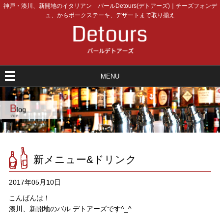
神戸・湊川、新開地のイタリアン バールDetours(デトアーズ)｜チーズフォンデ
ュ、からポークステーキ、デザートまで取り揃え
MENU
新メニュー&ドリンク
2017年05月10日
こんばんは！
湊川、新開地のバル デトアーズです^_^