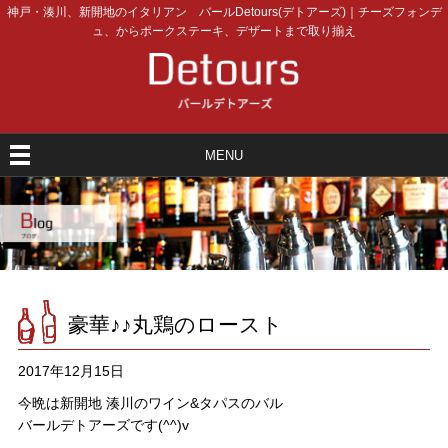
神戸・湊川、新開地のイタリアン バールDetours(デトアーズ)｜チーズフォンデ
ュ、からポークステーキ、デザートまで取り揃え
MENU
豪華♪♪丸鶏のロースト
2017年12月15日
今晩は新開地 湊川のワイン&タパスのバル
バールデトアーズです(^^)v