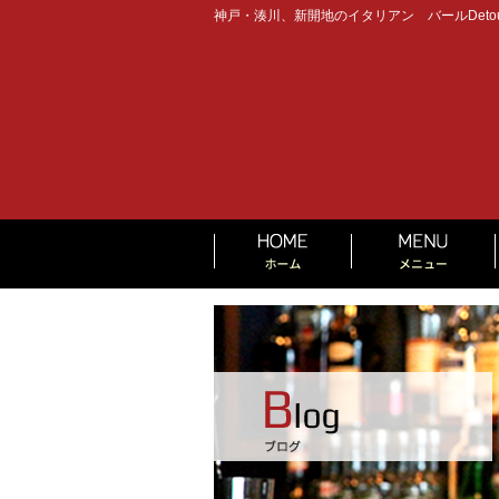
神戸・湊川、新開地のイタリアン バールDeto
HOME