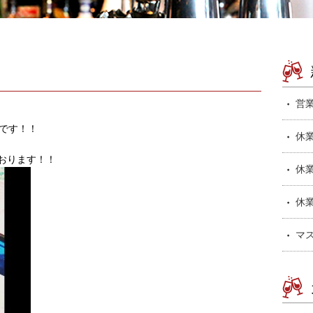
営
始です！！
休
おります！！
休
休
マ