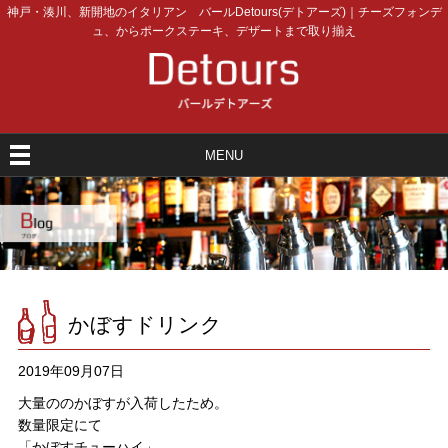
神戸・湊川、新開地のイタリアン バールDetours(デトアーズ)｜チーズフォンデ
ュ、からポークステーキ、デザートまで取り揃え
MENU
かぼすドリンク
2019年09月07日
大量ののかぼすが入荷したため。
数量限定にて
「かぼすチューハイ」