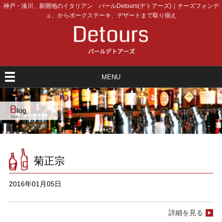
神戸・湊川、新開地のイタリアン バールDetours(デトアーズ)｜チーズフォンデ
ュ、からポークステーキ、デザートまで取り揃え
MENU
菊正宗
2016年01月05日
詳細を見る