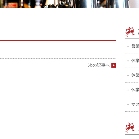
営
休
次の記事へ
休
休
マ