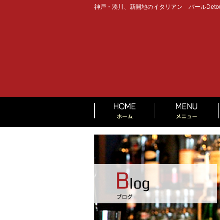
神戸・湊川、新開地のイタリアン バールDeto
HOME