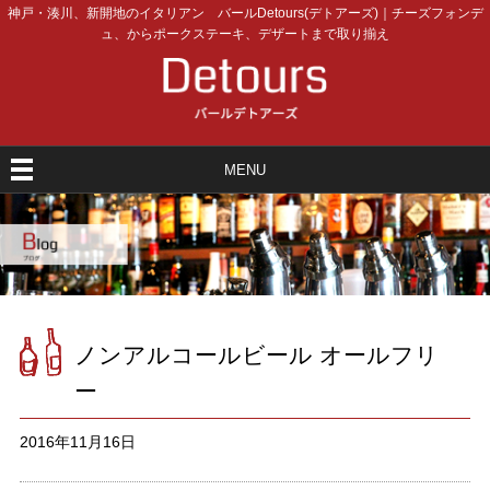
神戸・湊川、新開地のイタリアン バールDetours(デトアーズ)｜チーズフォンデ
ュ、からポークステーキ、デザートまで取り揃え
MENU
ノンアルコールビール オールフリ
ー
2016年11月16日