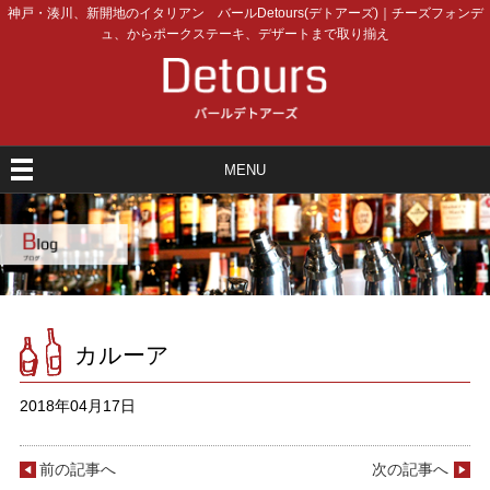
神戸・湊川、新開地のイタリアン バールDetours(デトアーズ)｜チーズフォンデ
ュ、からポークステーキ、デザートまで取り揃え
MENU
カルーア
2018年04月17日
前の記事へ
次の記事へ