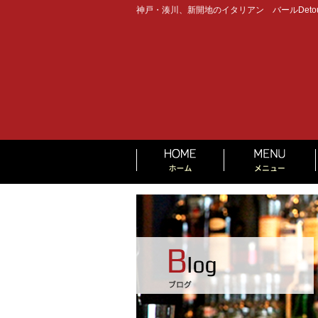
神戸・湊川、新開地のイタリアン バールDeto
HOME