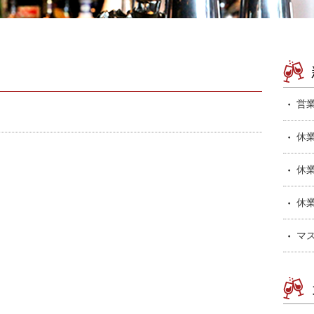
営
休
休
休
マ