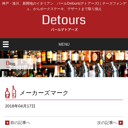
神戸・湊川、新開地のイタリアン バールDetours(デトアーズ)｜チーズフォンデ
ュ、からポークステーキ、デザートまで取り揃え
MENU
メーカーズマーク
2018年04月17日
前の記事へ
次の記事へ