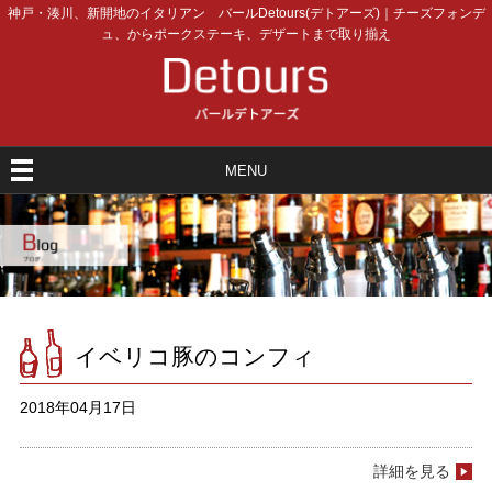
神戸・湊川、新開地のイタリアン バールDetours(デトアーズ)｜チーズフォンデ
ュ、からポークステーキ、デザートまで取り揃え
MENU
イベリコ豚のコンフィ
2018年04月17日
詳細を見る