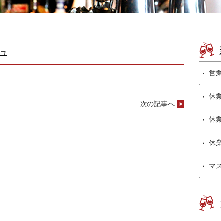
ュ
営
休
次の記事へ
休
休
マ