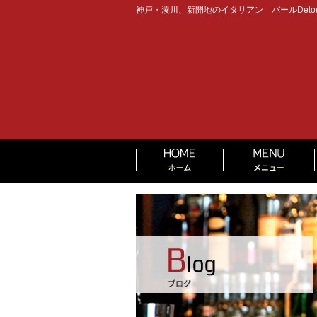
神戸・湊川、新開地のイタリアン バールDeto
HOME