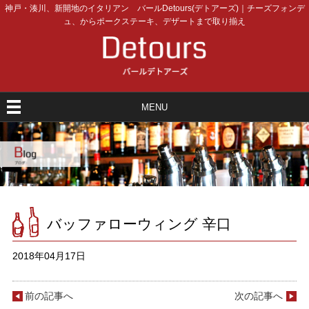
神戸・湊川、新開地のイタリアン バールDetours(デトアーズ)｜チーズフォンデ
ュ、からポークステーキ、デザートまで取り揃え
MENU
バッファローウィング 辛口
2018年04月17日
前の記事へ
次の記事へ