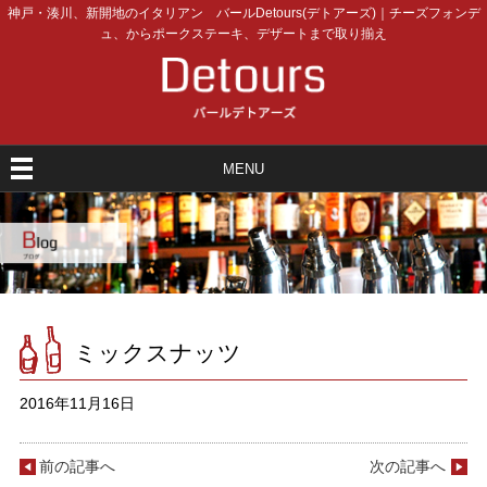
神戸・湊川、新開地のイタリアン バールDetours(デトアーズ)｜チーズフォンデ
ュ、からポークステーキ、デザートまで取り揃え
MENU
ミックスナッツ
2016年11月16日
前の記事へ
次の記事へ